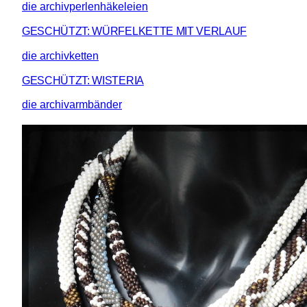
die archivperlenhäkeleien
GESCHÜTZT: WÜRFELKETTE MIT VERLAUF
die archivketten
GESCHÜTZT: WISTERIA
die archivarmbänder