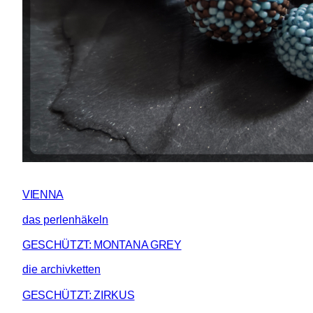
VIENNA
das perlenhäkeln
GESCHÜTZT: MONTANA GREY
die archivketten
GESCHÜTZT: ZIRKUS