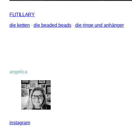
FLITILLARY
die ketten
 · 
die beaded beads
 · 
die ringe und anhänger
angelica
instagram