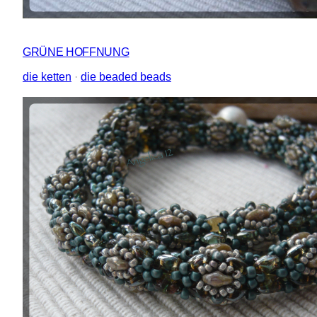
GRÜNE HOFFNUNG
die ketten
 · 
die beaded beads