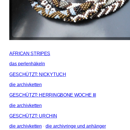
AFRICAN STRIPES
das perlenhäkeln
GESCHÜTZT: NICKYTUCH
die archivketten
GESCHÜTZT: HERRINGBONE WOCHE III
die archivketten
GESCHÜTZT: URCHIN
die archivketten
 · 
die archivringe und anhänger