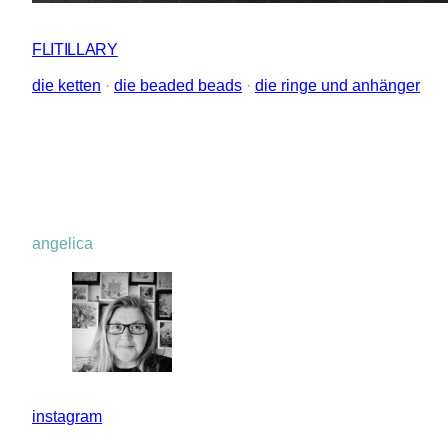
FLITILLARY
die ketten
 · 
die beaded beads
 · 
die ringe und anhänger
angelica
instagram