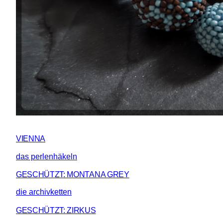
VIENNA
das perlenhäkeln
GESCHÜTZT: MONTANA GREY
die archivketten
GESCHÜTZT: ZIRKUS