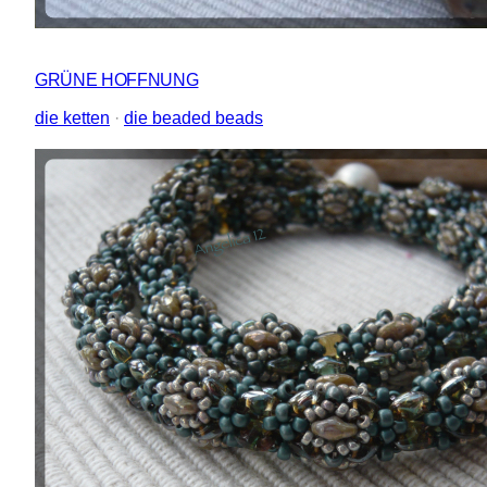
GRÜNE HOFFNUNG
die ketten
 · 
die beaded beads