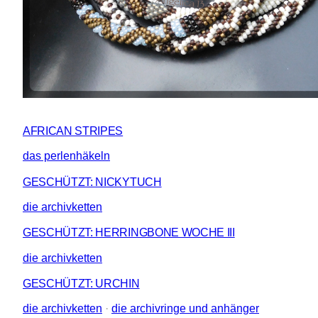
AFRICAN STRIPES
das perlenhäkeln
GESCHÜTZT: NICKYTUCH
die archivketten
GESCHÜTZT: HERRINGBONE WOCHE III
die archivketten
GESCHÜTZT: URCHIN
die archivketten
 · 
die archivringe und anhänger