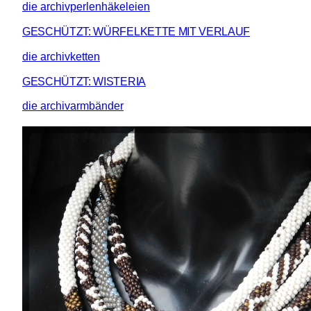
die archivperlenhäkeleien
GESCHÜTZT: WÜRFELKETTE MIT VERLAUF
die archivketten
GESCHÜTZT: WISTERIA
die archivarmbänder